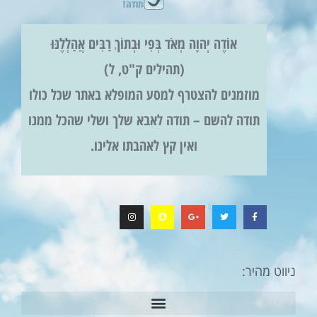
אוֹדֶה יְהוָה מְאֹד בְּפִי וּבְתוֹךְ רַבִּים אֲהַלְלֶנּוּ
(תהילים ק"ט, ל)
מוזמנים להצטרף למסע המופלא באתר שכל כולו
תודה להשם – תודה לאבא שלך ושלי שהכל ממנו
ואין קץ לאהבתו אלינו.
ניווט מהיר: