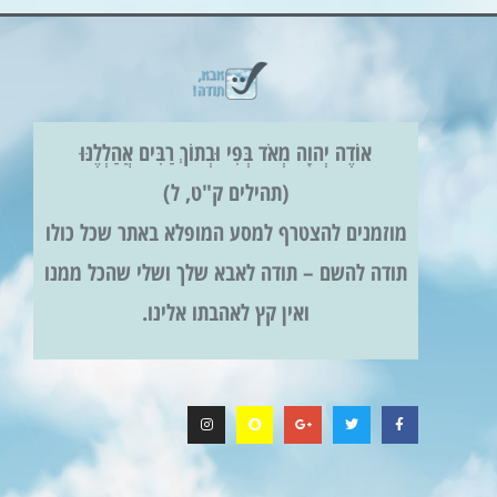
אוֹדֶה יְהוָה מְאֹד בְּפִי וּבְתוֹךְ רַבִּים אֲהַלְלֶנּוּ
(תהילים ק"ט, ל)
מוזמנים להצטרף למסע המופלא באתר שכל כולו
תודה להשם – תודה לאבא שלך ושלי שהכל ממנו
ואין קץ לאהבתו אלינו.