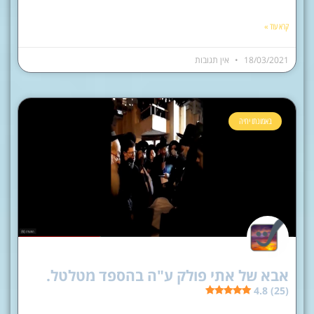
קרא עוד »
18/03/2021
אין תגובות
באמונתו יחיה
אבא של אתי פולק ע"ה בהספד מטלטל.
4.8 (25)