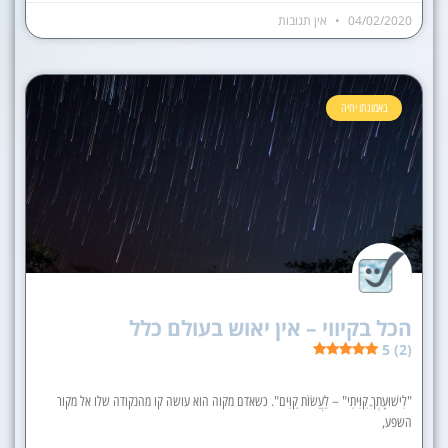
04/02/2020
אין תגובות
באמונתו יחיה
הכל בקיווי – אין יאוש בעולם כלל
5 (2)
"לִישׁוּעָתְךָ קִוִּיתִי" – לַעֲשׂוֹת קַוִּים". כשאדם מקוה הוא עושה קו מהנקודה שלו אל מקור
השפע,