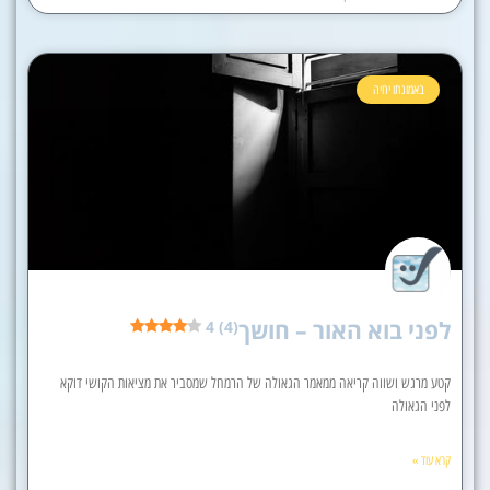
באמונתו יחיה
לפני בוא האור – חושך
4 (4)
קטע מרגש ושווה קריאה ממאמר הגאולה של הרמחל שמסביר את מציאות הקושי דוקא
לפני הגאולה
קרא עוד »