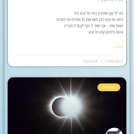
כמו ילד קטן שמחזיק בכפו של אבא גדול
ורואה את אבא בזמן משא ומתן על שטחים ועל סחורות
ושואל אותו – אם ישאר לו כסף לקנות לו סוכריה
אהאה טיפשון קטון של אבא
קרא עוד »
12/05/2022
אין תגובות
באמונתו יחיה