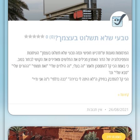
טבעי שלא תשלוט בעצמך?
0 (0)
הפרסומות טוענות ש"תרגיש חופשי וכמה טבעי שלא תשלוט בעצמך" העיתונות
והפסיכולוגיה של הדור האחרון מכילים את החלשים ומאדירים את הקושי לבחור בטוב.
כי באמת הכי קל להתמסכן ולאמר "זה בעלי, "זה הילדים שלי" "זאת חמותי" "ההורים שלי"
"סבא שלי" וכו'
הכי קל להתדבק בחידק ה"לא היתה לי ברירה" "ככה גדלתי" ו"זה אני ודיי"
קרא עוד »
26/08/2021
אין תגובות
באמונתו יחיה