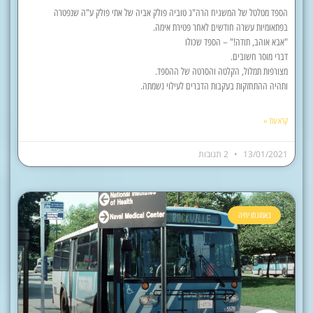
הספד מטלטל של המשגיח הרה"ג טוביה פולק אביה של אתי פולק ע"ה שנפטרה
בפתאומיות עשרה חודשים לאחר פטירת אימה.
"אבא אוהב, תודה!" – הספד שכולו
דברי מוסר חשובים.
מצורפות תמלול, הקלטה והסרטה של ההספד.
ותהיה ההתחזקות בעקבות הדברים לעילוי נשמתה.
קרא עוד »
13/01/2021
2 תגובות
באמונתו יחיה