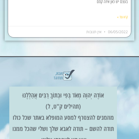
בעצם יש כאן איזה קסם
קרא עוד »
06/05/2022
אין תגובות
אוֹדֶה יְהוָה מְאֹד בְּפִי וּבְתוֹךְ רַבִּים אֲהַלְלֶנּוּ
(תהילים ק"ט, ל)
מוזמנים להצטרף למסע המופלא באתר שכל כולו
תודה להשם – תודה לאבא שלך ושלי שהכל ממנו