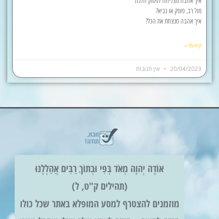
איך אהבה מצליחה לפסוק הלכה
מול רב, פוסק או נביא?
איך אהבה מנצחת את הכל?
קרא עוד »
20/04/2023
אין תגובות
אוֹדֶה יְהוָה מְאֹד בְּפִי וּבְתוֹךְ רַבִּים אֲהַלְלֶנּוּ
(תהילים ק"ט, ל)
מוזמנים להצטרף למסע המופלא באתר שכל כולו