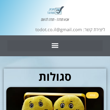
אבא תודה! - תודה להשם
ליצירת קשר: todot.co.il@gmail.com
סגולות
סגולות