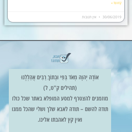
קרא עוד »
30/06/2019
אין תגובות
אוֹדֶה יְהוָה מְאֹד בְּפִי וּבְתוֹךְ רַבִּים אֲהַלְלֶנּוּ
(תהילים ק"ט, ל)
מוזמנים להצטרף למסע המופלא באתר שכל כולו
תודה להשם – תודה לאבא שלך ושלי שהכל ממנו
ואין קץ לאהבתו אלינו.