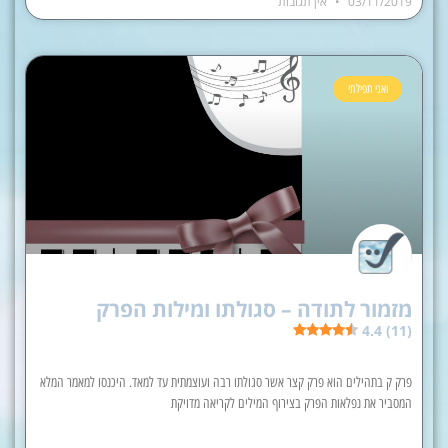
03/11/2019
אין תגובות
ואני תפילתי
מזמור לתודה – סגולתו ומילות הפרק
4.4 (11)
פרק ק בתהילים הוא פרק קצר אשר סגולתו רבה ועוצמתית עד למאד. היכנסו למאמר המלא
המסביר את נפלאות הפרק בצירוף המילים לקריאה מדויקת