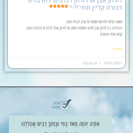
דבורה קליין תחי'
5 (3)
מאמר נפלא לפרשת שמות על ענין הכרת הטוב
הבחירה בין לזרוק אבן למים ששתינו ממנו או לזרוק אוכל לכלבים כהכרת הטוב.
קראו ותחי נפשכם
קרא עוד »
14/01/2021
אין תגובות
אוֹדֶה יְהוָה מְאֹד בְּפִי וּבְתוֹךְ רַבִּים אֲהַלְלֶנּוּ