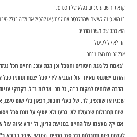
קראתי השבוע מכתב נפלא של הסטיפלר
בו הוא פונה לאישה שהתלבטה אם למנוע או להפיל את ולדה בגלל סיבות
הוא כתב שם משהו מדהים
וזה לא קל לעיכול
אבל זה גם מאד מנחם
"באמת כל מנת היסורים והסבל וכן מנת עונג החיים הכל נ
האדם ישתמט מאיזה עול המביא לידי סבל יצמח תחתיו סבל אח
והרבה שלוחים למקום ב"ה, כל מני מחלות ר"ל, דקדוקי עניות 
שכניו או שותפיו, לח. של בעלי חובות, דכאון בלי שום טעם, 
ושום תחבולות שבעולם לא יגרעו ולא יוסיף על מנת סבל ויסו
ואם יקל מעצמו עול החיים במניעת הריון, ה' יודע איזה עול א
לעשות שום תחבולות נגד סדר החיים הטבעי שיסד הבורא ב"