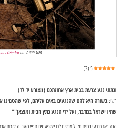
מקור תמונה: Photo by
on
hael Dziedzic
)
3
(
5
ונתתי נגע צרעת בבית ארץ אחוזתכם (מצורע יד לד)
בשורה היא להם שהנגעים באים עליהם, לפי שהטמינו אמ
רשי:
שהיו ישראל במדבר, ועל ידי הנגע נתץ הבית ומוצאן""
הנה כאן בנגעי בתים חז"ל מגלים לנו שלפעמים חפץ הקב"ה לזכות אדם 