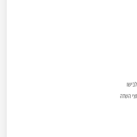
לבישו
חצי השדה