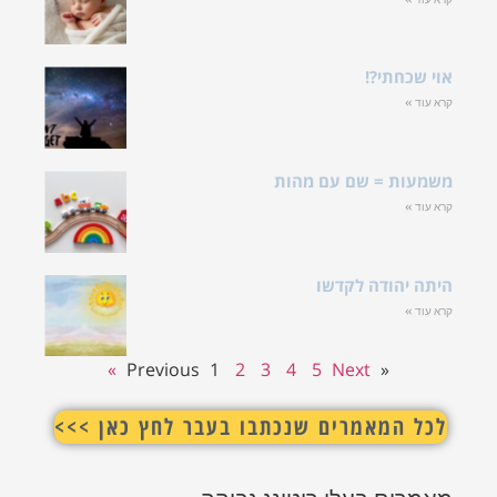
י?!
= שם עם מהות
ודה לקדשו
1
2
3
4
5
Next »
« Previous
מאמרים שנכתבו בעבר לחץ כאן >>>