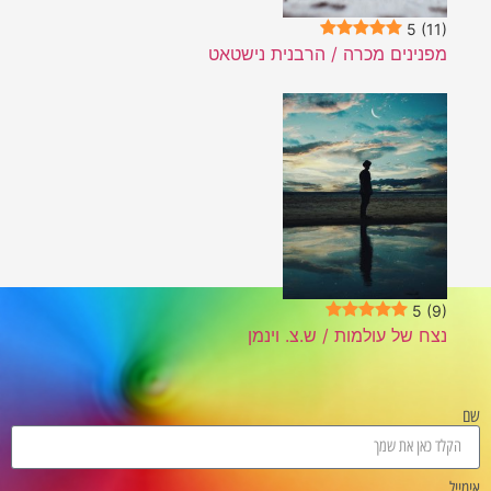
 מכרה / הרבנית נישטאט
ולמות / ש.צ. וינמן