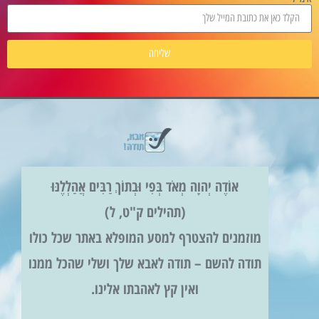
שליחה
אוֹדֶה יְהוָה מְאֹד בְּפִי וּבְתוֹךְ רַבִּים אֲהַלְלֶנּוּ
(תהילים ק"ט, ל)
זמנים להצטרף למסע המופלא באתר שכל כולו
דה להשם – תודה לאבא שלך ושלי שהכל ממנו
ואין קץ לאהבתו אלינו.