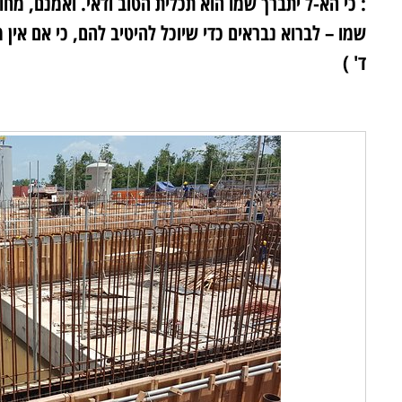
: כי הא-ל יתברך שמו הוא תכלית הטוב ודאי. ואמנם, מחו
שמו – לברוא נבראים כדי שיוכל להיטיב להם, כי אם אין
ד' )