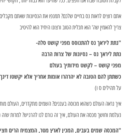
לקבלת הטובה שבה אנו חפצים. ככל שהיעד הוא גבוה יותר, הקושי יהי
אתם רוצים לראות נס בחיים שלכם? תמנפו את הנסיונות שאתם מקבלים. ה
צריך להאמין שה' הוא תכלית הטוב ורצונו היחיד הוא להיטיב
"נתת ליראך נס להתנוסס מפני קושט סלה-
נתת ליראך נס – נסיונות של צרות הרבה
מפני קושט – לקשט מידותיך בעולם
כשתתן להם הטובה לא יהרהרו אומות אחריך אלא יקשטו דינך ו
על תהילים ס ו)
איך נראה העולם כשהוא מכוסה בעננים? השמים מתקדרים, העולם מוחשך
נעלמת וחושך מכסה את העולם, איך זה גורם לנו להרגיש? למרות שזה נ
"המכסה שמים בעבים, המכין לארץ מטר, המצמיח הרים חצי