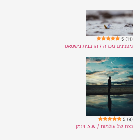
5
(11)
מפנינים מכרה / הרבנית נישטאט
5
(9)
נצח של עולמות / ש.צ. וינמן