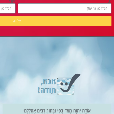
שם
אימייל
שליחה
אוֹדֶה יְהוָה מְאֹד בְּפִי וּבְתוֹךְ רַבִּים אֲהַלְלֶנּוּ