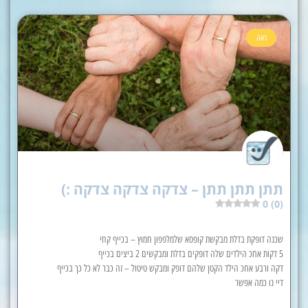
ראה
תתן תתן תתן – צדקה צדקה צדקה :)
0 (0)
שכנה דופקת בדלת מבקשת קופסא שלמלפפון חמוץ – בכייף קחי
5 דקות אחכ הילדים שלה דופקים בדלת ומבקשים 2 ביצים בכייף
דקה ורבע אחכ הילד הקטן שלהם דופק ומבקש טיטול – זה כבר לא כל כך בכייף
דיי נו כמה אפשר