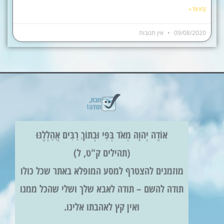
קרא עוד »
09/08/2020
אין תגובות
אוֹדֶה יְהוָה מְאֹד בְּפִי וּבְתוֹךְ רַבִּים אֲהַלְלֶנּוּ
(תהילים ק"ט, ל)
מוזמנים להצטרף למסע המופלא באתר שכל כולו
תודה להשם – תודה לאבא שלך ושלי שהכל ממנו
ואין קץ לאהבתו אלינו.