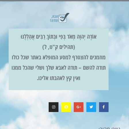
אוֹדֶה יְהוָה מְאֹד בְּפִי וּבְתוֹךְ רַבִּים אֲהַלְלֶנּוּ
(תהילים ק"ט, ל)
מוזמנים להצטרף למסע המופלא באתר שכל כולו
תודה להשם – תודה לאבא שלך ושלי שהכל ממנו
ואין קץ לאהבתו אלינו.
ניווט מהיר: