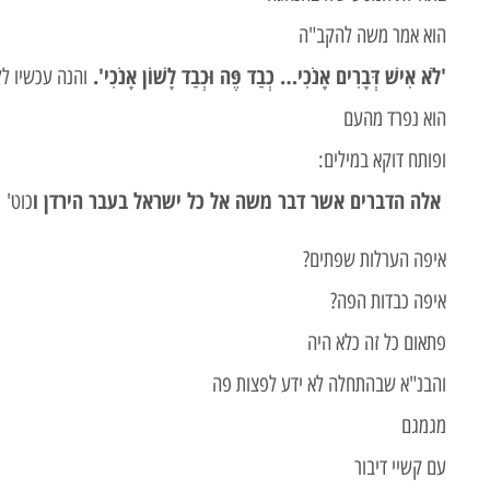
הוא אמר משה להקב"ה
'לֹא אִישׁ דְּבָרִים אָנֹכִי… כְבַד פֶּה וּכְבַד לָשׁוֹן אָנֹכִי'.
והנה עכשיו ל
הוא נפרד מהעם
ופותח דוקא במילים:
אלה הדברים אשר דבר משה אל כל ישראל בעבר הירדן ו
כוט'
איפה הערלות שפתים?
איפה כבדות הפה?
פתאום כל זה כלא היה
והבנ"א שבהתחלה לא ידע לפצות פה
מגמגם
עם קשיי דיבור