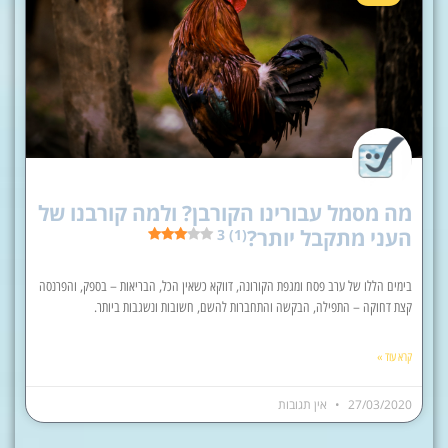
מה מסמל עבורינו הקורבן? ולמה קורבנו של
העני מתקבל יותר?
3 (1)
בימים הללו של ערב פסח ומגפת הקורונה, דווקא כשאין הכל, הבריאות – בספק, והפרנסה
קצת דחוקה – התפילה, הבקשה והתחברות להשם, חשובות ונשגבות ביותר.
קרא עוד »
27/03/2020
אין תגובות