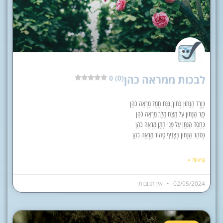
לבכות ממראה כהן
0 (0)
כְּוֶרֶד הַנָּתוּן בְּתוֹךְ גִּנַּת חֶמֶד מַרְאֵה כֹהֵן
כְּזֵר הַנָּתוּן עַל מֵצַח מֶלֶךְ מַרְאֵה כֹהֵן
כְּחֶסֶד הַנִּתָּן עַל פְּנֵי חָתָן מַרְאֵה כֹהֵן
כְּטֹהַר הַנָּתוּן בְּצָנִיף טָהוֹר מַרְאֵה כֹהֵן
קרא עוד »
02/05/2024
אין תגובות