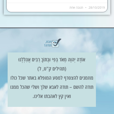
28/10/2019
תגובה אחת
אוֹדֶה יְהוָה מְאֹד בְּפִי וּבְתוֹךְ רַבִּים אֲהַלְלֶנּוּ
(תהילים ק"ט, ל)
מוזמנים להצטרף למסע המופלא באתר שכל כולו
תודה להשם – תודה לאבא שלך ושלי שהכל ממנו
ואין קץ לאהבתו אלינו.