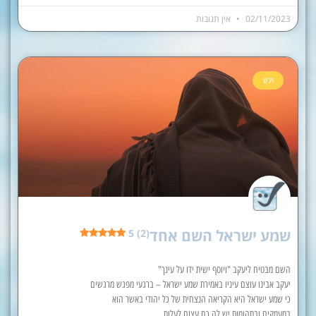
02/11/2023
אין תגובות
ויגש
שמע ישראל השם אחד
5 (2)
השם מבטיח ליעקב "ויוסף ישית ידו על עינך"
יעקב אבינו עוצם עיניו באמירת שמע ישראל – ברגעי מפגש מרגשים
כי שמע ישראל היא הקריאה הנצחית של כל יהודי באשר הוא
במעמקים ובתהומות יש לה כח עצום לעלות