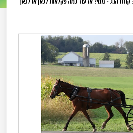
 קורת הגג - ממי? אז עוד כמה פקלאות לכאן או לכאן