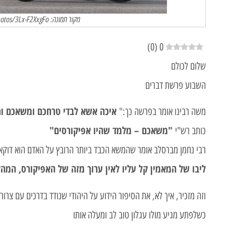
מקור תמונה: https://unsplash.com/photos/3Lx-F2XxgFo
)
0
(
0
שלום לכולם
השבוע פרשת דברים
איכה אשא לבדי טרחכם ומשאכם ור
משה רבינו אומר בפרשה כך:"
"משאכם – מלמד שהיו אפיקורסים"
כותב רש"י
רבי נחמן מברסלב אומר שהמשא הכבד ביותר הרובץ על האדם הוא דוקא
ליבו של המאמין קל עליו לאין ערוך מזה של האפיקורס, המ
וזה מזכיר, איך לא, את הסיפור הידוע על היהודי שנודד בדרכים עם צרור
כשלפתע מגיע מולו עגלון טוב לב ומעלה אותו