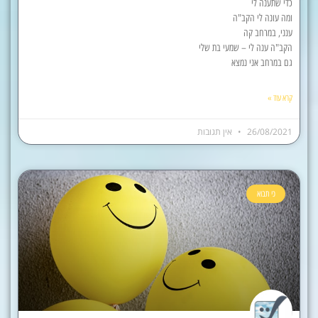
כדי שתענה לי
ומה עונה לי הקב"ה
ענני, במרחב קה
הקב"ה ענה לי – שמעי בת שלי
גם במרחב אני נמצא
קרא עוד »
26/08/2021
אין תגובות
כי תבוא