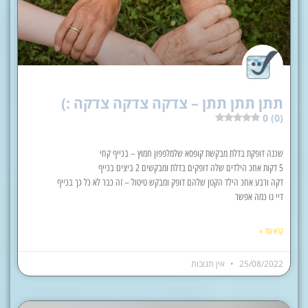
תתן תתן תתן – צדקה צדקה צדקה :)
0 (0)
שכנה דופקת בדלת מבקשת קופסא שלמלפפון חמוץ – בכייף קחי
5 דקות אחכ הילדים שלה דופקים בדלת ומבקשים 2 ביצים בכייף
דקה ורבע אחכ הילד הקטן שלהם דופק ומבקש טיטול – זה כבר לא כל כך בכייף
דיי נו כמה אפשר
קרא עוד »
25/08/2022
אין תגובות